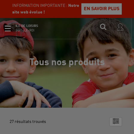
INFORMATION IMPORTANTE :
Notre
EN SAVOIR PLUS
site web évolue !
ILE DE LOISIRS
BOIS-LE-ROI
Tous nos produits
27
résultats trouvés