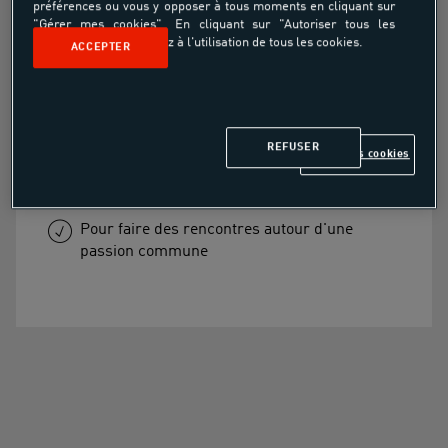
préférences ou vous y opposer à tous moments en cliquant sur
"Gérer mes cookies". En cliquant sur "Autoriser tous les
cookies", vous consentez à l'utilisation de tous les cookies.
ACCEPTER
En vente sur place
Pour accélérer sa progression au tennis
REFUSER
Gérer mes cookies
Pour bénéficier des conseils du moniteurs et
de l'émulation du groupe
Pour faire des rencontres autour d'une
passion commune