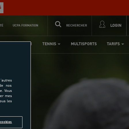
S
LOGIN
TÉ
UCPA FORMATION
RECHERCHER
ÉQUITATION
TENNIS
MULTISPORTS
TARIFS
'autres
 de nos
e. Vous
rer mes
tous les
n
cookies