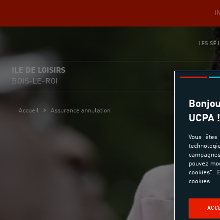
I
LES SÉJ
ILE DE LOISIRS
BOIS-LE-ROI
Bonjou
>
Accueil
Assurance annulation
UCPA !
Vous êtes 
technologi
campagnes 
pouvez mod
cookies". E
cookies.
ACC