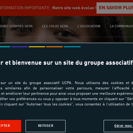
EN SAVOIR PLU
NFORMATION IMPORTANTE :
Notre site web évolue !
OURS SPORTIFS UCPA
LES COLOS UCPA
L'ASSOCIATION
LA COMMUNAU
ACCUEIL
GOLF
r et bienvenue sur un site du groupe associatif
sur un site du groupe associatif UCPA. Nous utilisons des cookies et d
es similaires afin de personnaliser votre parcours, mesurer l'efficacité
et améliorer leur pertinence pour ainsi vous proposer une meilleure expérienc
ifier vos préférences ou vous y opposer à tous moments en cliquant sur "Gé
n cliquant sur "Autoriser tous les cookies", vous consentez à l'utilisation de 
Assurance Annulatio
EPTER
REFUSER
Gérer mes 