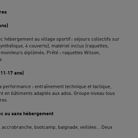
res
ans)
c hébergement au village sportif : séjours collectifs sur
ynthétique, 4 couverts), matériel inclus (raquettes,
 moniteurs diplômés. Prêté : raquettes Wilson,
s
11‑17 ans)
a performance : entraînement technique et tactique,
t en bâtiments adaptés aux ados. Groupe niveau tous
ires
vec ou sans hébergement
, accrobranche, bootcamp, baignade, veillées… Deux