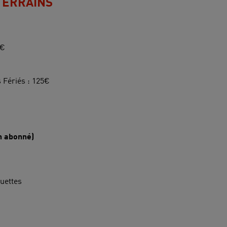
TERRAINS
5€
Fériés : 125€
n abonné)
uettes