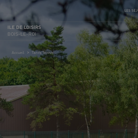
LES SÉJ
ILE DE LOISIRS
BOIS-LE-ROI
>
Accueil
Tarifs Tennis