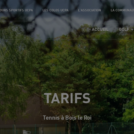
OURS SPORTIFS UCPA
LES COLOS UCPA
L'ASSOCIATION
LA COMMUNAU
ACCUEIL
GOLF
TARIFS
Tennis à Bois le Roi