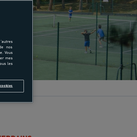
'autres
 de nos
e. Vous
rer mes
tous les
cookies
année