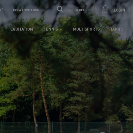
LOGIN
TÉ
UCPA FORMATION
RECHERCHER
ÉQUITATION
TENNIS
MULTISPORTS
TARIFS