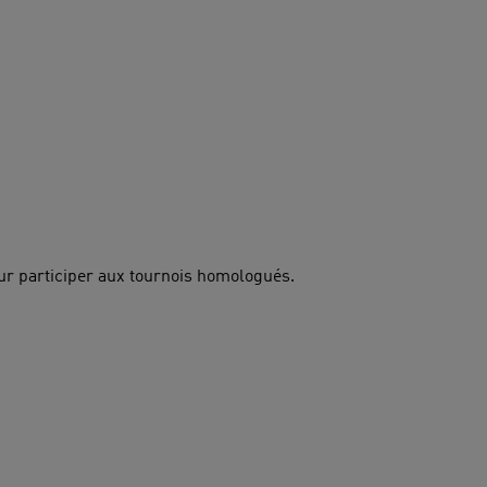
€
€
€
€
€
ur participer aux tournois homologués.