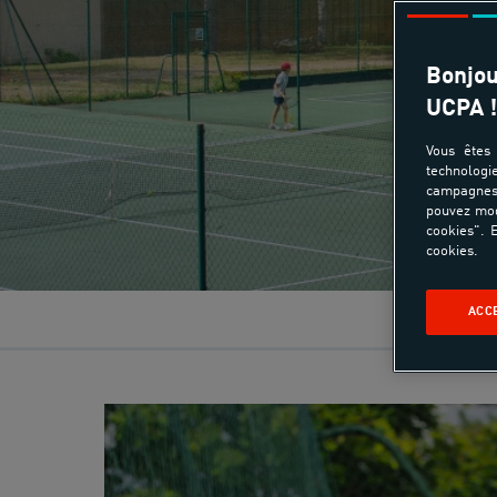
Bonjou
UCPA !
Vous êtes 
technologi
campagnes 
pouvez mod
cookies". E
cookies.
ACC
Rése