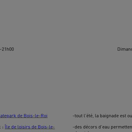
0-21h00
Dimanc
atepark de Bois-le-Roi
-tout l'été, la baignade est o
k :
Île de loisirs de Bois-le-
-des décors d'eau permettent