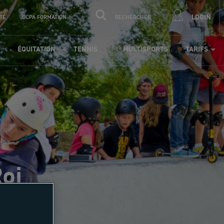
LOGIN
TÉ
UCPA FORMATION
RECHERCHER
ÉQUITATION
TENNIS
MULTISPORTS
TARIFS
Roi