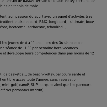
é, terrain de basket, terrain de beach-volley, terrains de
tables de tennis de table.
nt leur passion du sport avec un panel d'activités très
(trottinette, skateboard, BMX, longboard) , ultimate, boxe,
ésor, bootcamp, sarbacane, tchoukball, . ..
l les jeunes de 6 à 11 ans. Lors des 36 séances de
'une séance de 1H30 par semaine hors vacances
vre et développe leurs compétences dans pas moins de 12
l, de basketball, de beach-volley, parcours santé et
t en libre accès toute l'année, sans réservation.
lf, mini-golf, canoë, SUP, barques ainsi que les parcours
tériel personnel interdit).